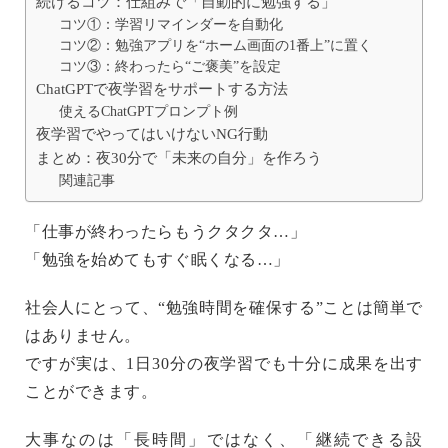
続けるコツ：仕組みで「自動的に勉強する」
コツ①：学習リマインダーを自動化
コツ②：勉強アプリを“ホーム画面の1番上”に置く
コツ③：終わったら“ご褒美”を設定
ChatGPTで夜学習をサポートする方法
使えるChatGPTプロンプト例
夜学習でやってはいけないNG行動
まとめ：夜30分で「未来の自分」を作ろう
関連記事
「仕事が終わったらもうクタクタ…」
「勉強を始めてもすぐ眠くなる…」
社会人にとって、“勉強時間を確保する”ことは簡単で
はありません。
ですが実は、
1日30分の夜学習
でも十分に成果を出す
ことができます。
大事なのは「長時間」ではなく、「
継続できる設