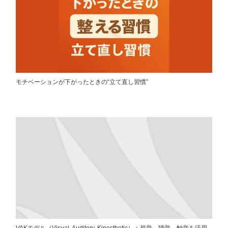
モチベーションが下がったときの“立て直し習慣”
VAKモデル（Visual, Auditory, Kinesthetic）：視覚、聴覚、触覚を活用