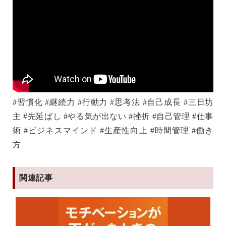
#習慣化 #継続力 #行動力 #思考法 #自己成長 #三日坊
主 #先延ばし #やる気が出ない #挫折 #自己管理 #仕事
術 #ビジネスマインド #生産性向上 #時間管理 #働き
方
関連記事