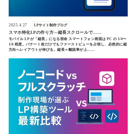
2025.4.27
LPサイト制作ブログ
スマホ特化LPの作り方―縦長スクロールで……
モバイル LP が「縦長」になる宿命 スマートフォン画面は PC の 1/4〜
1/6 程度。バナー 1 枚だけでもファーストビューを占領し、必然的に縦
方向へレイアウトが伸びる。縦長＝離脱率が上……