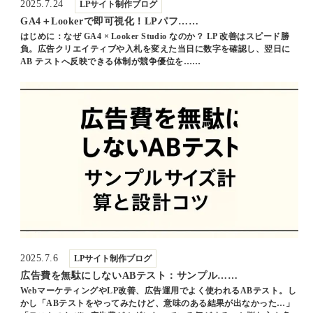
2025.7.24
LPサイト制作ブログ
GA4＋Lookerで即可視化！LPパフ……
はじめに：なぜ GA4 × Looker Studio なのか？ LP 改善はスピード勝
負。広告クリエイティブや入札を変えた当日に数字を確認し、翌日に
AB テストへ反映できる体制が競争優位を……
2025.7.6
LPサイト制作ブログ
広告費を無駄にしないABテスト：サンプル……
WebマーケティングやLP改善、広告運用でよく使われるABテスト。し
かし「ABテストをやってみたけど、意味のある結果が出なかった…」