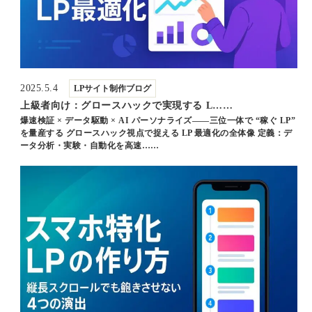
2025.5.4
LPサイト制作ブログ
上級者向け：グロースハックで実現する L……
爆速検証 × データ駆動 × AI パーソナライズ――三位一体で “稼ぐ LP”
を量産する グロースハック視点で捉える LP 最適化の全体像 定義：デ
ータ分析・実験・自動化を高速……