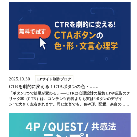
2025.10.30
LPサイト制作ブログ
CTRを劇的に変える！CTAボタンの色・……
「ボタン1つで結果が変わる」──CTRは心理設計の勝負 LPや広告のク
リック率（CTR）は、コンテンツ内容よりも実は“ボタンのデザイ
ン”で大きく左右されます。同じ文言でも、色や形、配置、余白の……