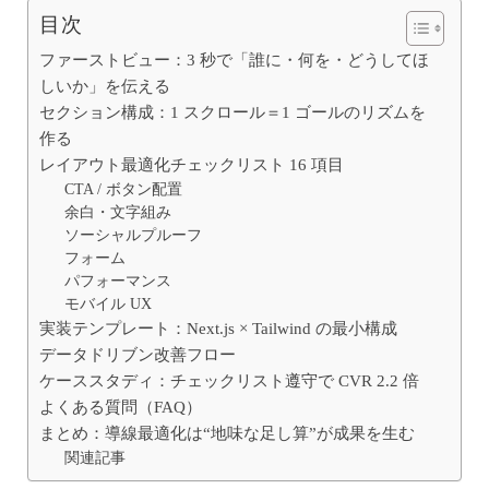
目次
ファーストビュー：3 秒で「誰に・何を・どうしてほ
しいか」を伝える
セクション構成：1 スクロール＝1 ゴールのリズムを
作る
レイアウト最適化チェックリスト 16 項目
CTA / ボタン配置
余白・文字組み
ソーシャルプルーフ
フォーム
パフォーマンス
モバイル UX
実装テンプレート：Next.js × Tailwind の最小構成
データドリブン改善フロー
ケーススタディ：チェックリスト遵守で CVR 2.2 倍
よくある質問（FAQ）
まとめ：導線最適化は“地味な足し算”が成果を生む
関連記事