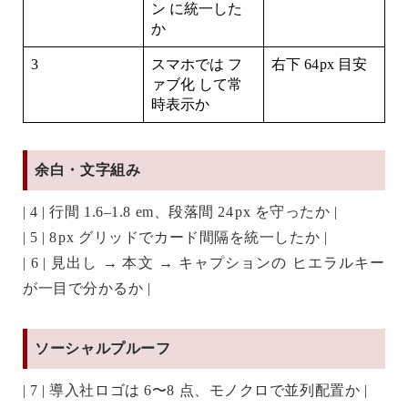
ン
に統一した
か
3
スマホでは
フ
右下 64 px 目安
ァブ化
して常
時表示か
余白・文字組み
| 4 | 行間 1.6–1.8 em、段落間 24 px を守ったか |
| 5 | 8 px グリッドでカード間隔を統一したか |
| 6 | 見出し → 本文 → キャプションの
ヒエラルキー
が一目で分かるか |
ソーシャルプルーフ
| 7 | 導入社ロゴは 6〜8 点、モノクロで並列配置か |