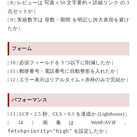
| 8 | レビューは
写真＋50 文字要約＋詳細リンク
の 3
点セットか |
| 9 | 実績数字は
母数・期間
を明記し誇大表現を避け
たか |
フォーム
| 10 | 必須フィールドを 3 つ以下に削減したか |
| 11 | 郵便番号・電話番号に自動整形を入れたか |
| 12 | エラー表示はリアルタイム＋赤枠のみで完結か |
パフォーマンス
| 13 | LCP < 2.5 秒、CLS < 0.1 を達成か (Lighthouse) |
| 14 | 画像は WebP/AVIF、
fetchpriority="high"
を設定したか |