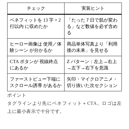
チェック
実装ヒント
ベネフィットを
13 字 × 2
「たった７日で肌が変わ
行以内
に収めたか
る」など数値を必ず含め
る
ヒーロー画像は
使用／体
商品単体写真より「利用
験シーン
が分かるか
後の未来」を見せる
CTA ボタンが
視線終点
Z パターン：左上→右上
にあるか
→左下→右下を意識
ファーストビュー下端に
矢印・マイクロアニメ・
スクロール誘導
があるか
切り抜いた次セクション
ポイント
タグラインより先に
ベネフィット＋CTA
。ロゴは左
上に最小表示で十分です。