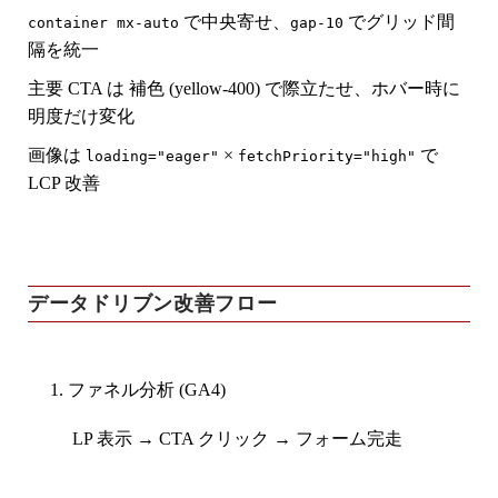
で中央寄せ、
でグリッド間
container mx-auto
gap-10
隔を統一
主要 CTA は
補色 (yellow-400)
で際立たせ、ホバー時に
明度だけ変化
画像は
×
で
loading="eager"
fetchPriority="high"
LCP 改善
データドリブン改善フロー
ファネル分析 (GA4)
LP 表示 → CTA クリック → フォーム完走