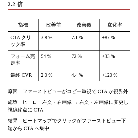
2.2 倍
指標
改善前
改善後
変化率
CTA クリ
3.8 %
7.1 %
+87 %
ック率
フォーム完
54 %
72 %
+33 %
走率
最終 CVR
2.0 %
4.4 %
+120 %
原因
：ファーストビューがコピー重視で CTA が視界外
施策
：ヒーロー左文・右画像 → 右文・左画像に変更し
視線終点に CTA
結果
：ヒートマップでクリックがファーストビュー下
端から CTA へ集中