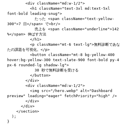
        <div className="md:w-1/2">

          <h1 className="text-3xl md:text-5xl 
font-bold leading-snug">

            たった <span className="text-yellow-
300">7 日</span> で<br/>

            売上を <span className="underline">142 
%</span> 伸ばす方法

          </h1>

          <p className="mt-6 text-lg">無料診断であな
たの課題を可視化。</p>

          <button className="mt-8 bg-yellow-400 
hover:bg-yellow-300 text-slate-900 font-bold py-4 
px-6 rounded-lg shadow-lg">

            30 秒で無料診断を受ける

          </button>

        </div>

        <div className="md:w-1/2">

          <img src="/hero.webp" alt="Dashboard 
preview" loading="eager" fetchPriority="high" />

        </div>

      </div>

    </section>

  );

}