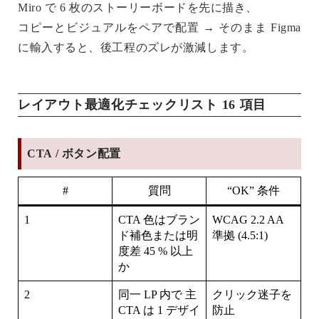
Miro で 6 枚のストーリーボードを先に描き、
コピーとビジュアルをペアで配置 → そのまま Figma
に輸入すると、後工程のズレが激減します。
レイアウト最適化チェックリスト 16 項目
CTA / ボタン配置
#
質問
“OK” 条件
1
CTA 色はブラン
WCAG 2.2 AA
ド補色または明
準拠 (4.5:1)
度差 45 % 以上
か
2
同一 LP 内で
主
クリック迷子を
CTA は 1 デザイ
防止