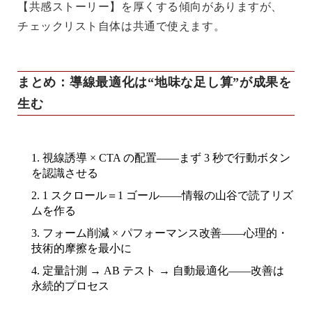
【共感ストーリー】を厚くする傾向がありますが、
チェックリスト自体は共通で使えます。
まとめ：導線最適化は“地味な足し算”が成果を
生む
視線誘導 × CTA の配置
――まず 3 秒で行動ボタン
を認識させる
1 スクロール＝1 ゴール
――情報の山谷で読了リズ
ムを作る
フォーム削減 × パフォーマンス改善
――心理的・
技術的摩擦を最小に
定量計測 → AB テスト → 自動最適化
――改善は
永続的プロセス