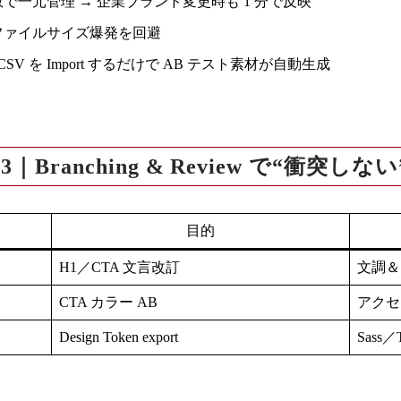
一元管理 → 企業ブランド変更時も 1 分で反映
てもファイルサイズ爆発を回避
CSV
を Import するだけで AB テスト素材が自動生成
｜Branching & Review で“衝突し
目的
H1／CTA 文言改訂
文調＆
CTA カラー AB
アクセシ
Design Token export
Sass／