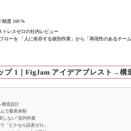
ト
度 100 %
ストレスゼロの社内レビュー
制作フローを
「人に依存する個別作業」から「再現性のあるチー
ップ 1｜FigJam アイデアブレスト→構
ト→構造設計
ームで量産体制
で“衝突しない”並列作業
xport で「ピクセル誤差ゼロ」