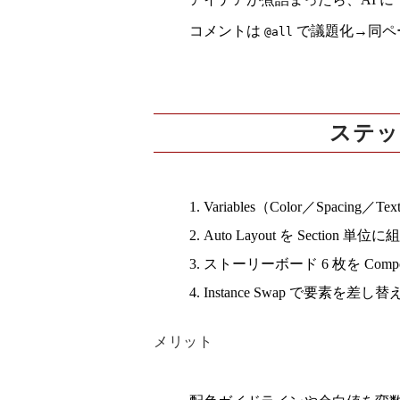
コメントは
で議題化→同ペー
@all
ステッ
Variables（Color／Spacing／Te
Auto Layout
を Section 単
ストーリーボード 6 枚を
Compo
Instance Swap
で要素を差し替え
メリット