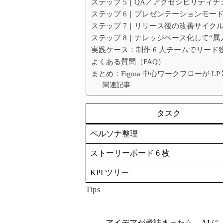
ステップ 5｜QA／アクセシビリティチェッ
ステップ 6｜プレゼンテーションモー
ステップ 7｜リリース後の改善サイク
ステップ 8｜ナレッジベース化して“属
実践ケース：制作 6 人チームでリード獲得
よくある質問（FAQ）
まとめ：Figma 中心ワークフローが L
関連記事
タスク
ペルソナ整理
ストーリーボード 6 枚
KPI ツリー
Tips
アイデアが煮詰まったら、AI 