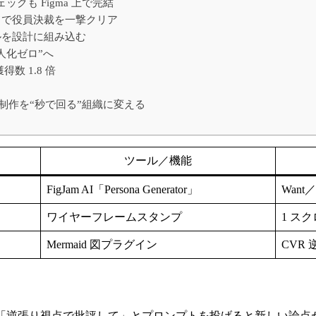
クも Figma 上で完結
ドで役員決裁を一撃クリア
ルを設計に組み込む
人化ゼロ”へ
数 1.8 倍
P 制作を“秒で回る”組織に変える
ツール／機能
FigJam AI「Persona Generator」
Want
ワイヤーフレームスタンプ
1 ス
Mermaid 図プラグイン
CVR
に「逆張り視点で批評して」とプロンプトを投げると新しい論点