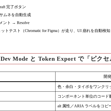
ft 完了ボタン
サムネを自動生成
ト → Resolve
ョットテスト
（Chromatic for Figma）が走り、UI 崩れを自動検知
ev Mode と Token Export で「
開
色・余白・タイポをワンクリ
コンポーネント単位のコード
alt 属性／ARIA ラベルをコ