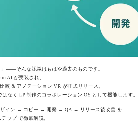
ょ？」——そんな認識はもはや過去のものです。
am AI
が実装され、
較 & アノテーション VR
が正式リリース。
」ではなく
LP 制作のコラボレーション OS
として機能します
デザイン → コピー → 開発 → QA → リリース後改善
を
 ステップ
で徹底解説。