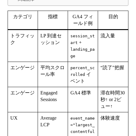
カテゴリ
指標
GA4 フィ
目的
ールド例
トラフィッ
LP 到達セ
流入量
session_st
ク
ッション
+
art
landing_pa
ge
エンゲージ
平均スクロ
“読了”把握
percent_sc
ール率
イ
rolled
ベント
エンゲージ
Engaged
GA4 標準
滞在時間30
Sessions
秒↑ or 2ビ
ュー↑
UX
Average
体験速度
event_name
LCP
="largest_
contentful