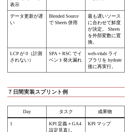
表示
データ更新が遅
Blended Source
最も遅いソース
い
で Sheets 併用
に合わせて鮮度
が決定。 Sheets
を外部変数に置
換。
LCP が 0（計測
SPA + RSC でイ
web-vitals ライ
されない）
ベント発火漏れ
ブラリを hydrate
後に再実行。
７日間実装スプリント例
Day
タスク
成果物
1
KPI 定義＋GA4
KPI マップ
設定見直し