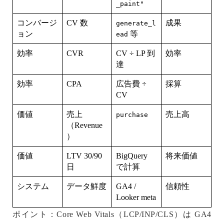
_paint"
コンバージ
CV 数
成果
generate_l
ョン
等
ead
効率
CVR
CV ÷ LP 到
効率
達
効率
CPA
広告費 ÷
採算
CV
価値
売上
売上高
purchase
（Revenue
）
価値
LTV 30/90
BigQuery
将来価値
日
で計算
システム
データ鮮度
GA4 /
信頼性
Looker meta
ポイント
：
Core Web Vitals
（LCP/INP/CLS）は GA4