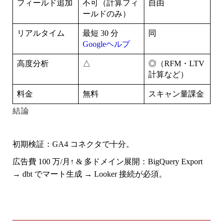
フィールド追加
不可（計算フィ
自由
ールドのみ）
リアルタイム
最短 30 分
同
Googleヘルプ
高度分析
△
◎（RFM・LTV
計算など）
料金
無料
スキャン量課金
結論
初期検証
：GA4 コネクタで十分。
広告費 100 万/月↑ & 多ドメイン展開
：BigQuery Export
→ dbt でマート生成 → Looker 接続が必須。