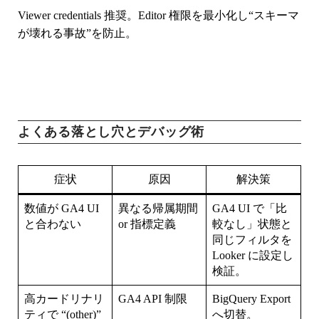
Viewer credentials
推奨。Editor 権限を最小化し“スキーマ
が壊れる事故”を防止。
よくある落とし穴とデバッグ術
症状
原因
解決策
数値が GA4 UI
異なる帰属期間
GA4 UI で「比
と合わない
or 指標定義
較なし」状態と
同じフィルタを
Looker に設定し
検証。
高カードリナリ
GA4 API 制限
BigQuery Export
ティで “(other)”
へ切替。