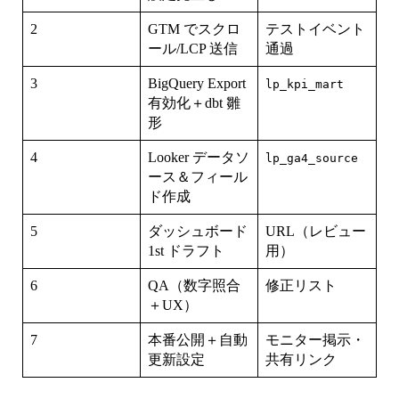
2
GTM でスクロ
テストイベント
ール/LCP 送信
通過
3
BigQuery Export
lp_kpi_mart
有効化＋dbt 雛
形
4
Looker データソ
lp_ga4_source
ース＆フィール
ド作成
5
ダッシュボード
URL（レビュー
1st ドラフト
用）
6
QA（数字照合
修正リスト
＋UX）
7
本番公開＋自動
モニター掲示・
更新設定
共有リンク