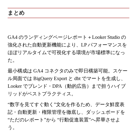
まとめ
GA4 のランディングページレポート＋Looker Studio の
強化された自動更新機能
により、LP パフォーマンスを
ほぼリアルタイムで可視化
する環境が市場標準になっ
た。
最小構成は GA4 コネクタのみで即日構築
可能。スケー
ル局面では BigQuery Export と dbt でマートを生成し、
Looker でブレンド・DPA（動的広告）まで担うハイブ
リッドがベストプラクティス。
“数字を見てすぐ動く”文化を作るため、
データ鮮度表
記・自動更新・権限管理
を徹底し、ダッシュボードを
“ただのレポート”から “行動促進装置”へ昇華
させよ
う。