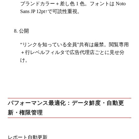
ブランドカラー＋差し色 1 色。フォントは Noto
Sans JP 12pt↑で可読性重視。
公開
“リンクを知っている全員”共有は厳禁。
閲覧専用
＋
行レベルフィルタ
で広告代理店ごとに見せ分
け。
パフォーマンス最適化：データ鮮度・自動更
新・権限管理
レポート自動更新