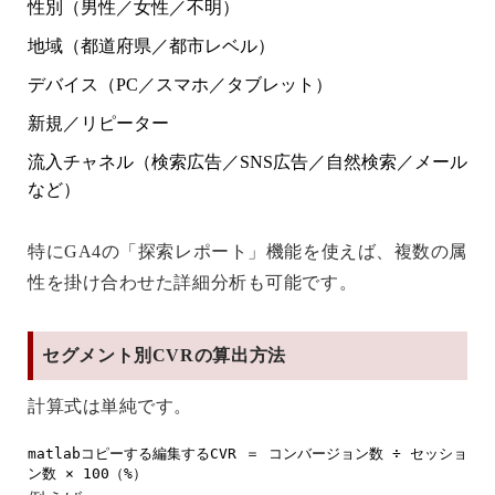
性別（男性／女性／不明）
地域（都道府県／都市レベル）
デバイス（PC／スマホ／タブレット）
新規／リピーター
流入チャネル（検索広告／SNS広告／自然検索／メール
など）
特にGA4の「探索レポート」機能を使えば、複数の属
性を掛け合わせた詳細分析も可能です。
セグメント別CVRの算出方法
計算式は単純です。
matlabコピーする編集する
CVR ＝ コンバージョン数 ÷ セッショ