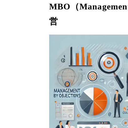
MBO（Manageme
営