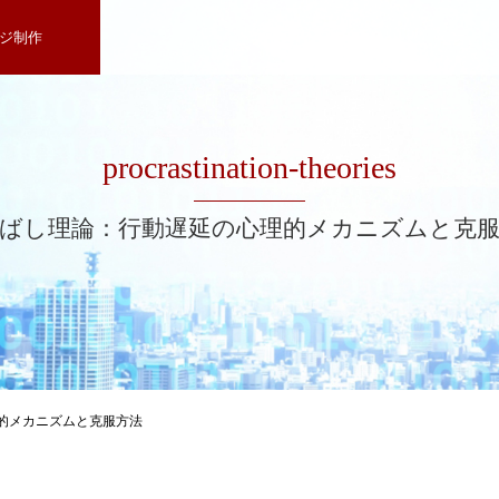
ジ制作
procrastination-theories
ばし理論：行動遅延の心理的メカニズムと克
的メカニズムと克服方法