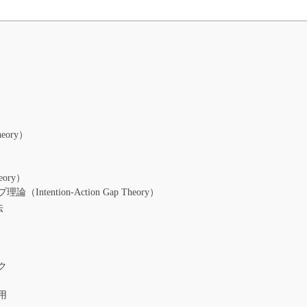
heory）
）
eory）
ntion-Action Gap Theory）
法
ク
用