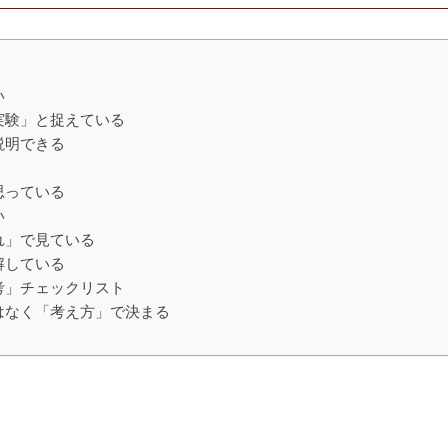
い
実験」と捉えている
説明できる
思っている
い
れ」で見ている
解している
考」チェックリスト
はなく「考え方」で決まる