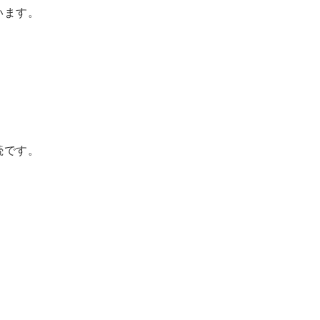
います。
続
です。