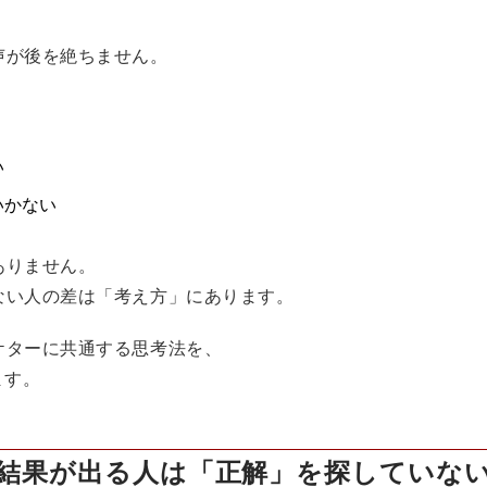
声が後を絶ちません。
い
いかない
ありません。
ない人の差は「考え方」
にあります。
ケターに共通する思考法
を、
ます。
結果が出る人は「正解」を探していな